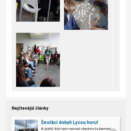
Nejčtenější články
Šesťáci dobyli Lysou horu!
A zjistili, kdo tam navozil všechno to kamení.