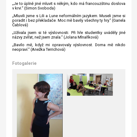
„Je to úplně jiné mluvit s někým, kdo má francouzštinu doslova
v krvi.“ (Simon Svoboda)
„Mluvili jsme s Lili a Lune neformálním jazykem. Museli jsme si
poradit i bez překladače. Moc mě bavily všechny ty hry.“ (Gariela
Čablová)
„Užívala jsem si té výslovnosti. Při hře studentky uváděly jiné
názvy zvířat, než jsem znala.“ (Jolana Mlnaříková)
„Bavilo mě, když mi opravovaly výslovnost. Doma mě nikdo
neopraví.“ (Anežka Terrichová)
Fotogalerie