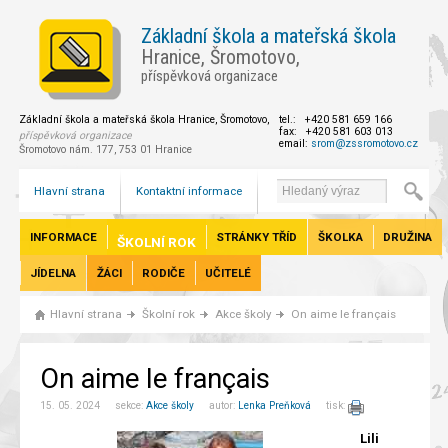
Základní škola a mateřská škola
Hranice, Šromotovo,
příspěvková organizace
Základní škola a mateřská škola Hranice, Šromotovo,
tel.: +420 581 659 166
fax: +420 581 603 013
příspěvková organizace
email:
srom@zssromotovo.cz
Šromotovo nám. 177, 753 01 Hranice
Hlavní strana
Kontaktní informace
INFORMACE
STRÁNKY TŘÍD
ŠKOLKA
DRUŽINA
ŠKOLNÍ ROK
JÍDELNA
ŽÁCI
RODIČE
UČITELÉ
Hlavní strana
Školní rok
Akce školy
On aime le français
On aime le français
15. 05. 2024 sekce:
Akce školy
autor:
Lenka Preňková
tisk:
Lili