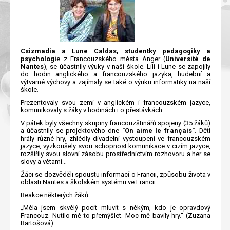
Csizmadia a Lune Caldas,
studentky pedagogiky a
psychologi
e z Francouzského města Anger (
Université de
Nantes
), se účastnily výuky v naší škole. Lili i Lune se zapojily
do hodin anglického a francouzského jazyka, hudební a
výtvarné výchovy a zajímaly se také o výuku informatiky na naší
škole.
Prezentovaly svou zemi v anglickém i francouzském jazyce,
komunikovaly s žáky v hodinách i o přestávkách.
V pátek byly všechny skupiny francouzštinářů spojeny (35 žáků)
a účastnily se projektového dne
"On aime le français".
Děti
hrály různé hry, zhlédly divadelní vystoupení ve francouzském
jazyce, vyzkoušely svou schopnost komunikace v cizím jazyce,
rozšířily svou slovní zásobu prostřednictvím rozhovoru a her se
slovy a větami…
Žáci se dozvěděli spoustu informací o Francii, způsobu života v
oblasti Nantes a školském systému ve Francii.
Reakce některých žáků:
„Měla jsem skvělý pocit mluvit s někým, kdo je opravdový
Francouz. Nutilo mě to přemýšlet. Moc mě bavily hry.“ (Zuzana
Bartošová)