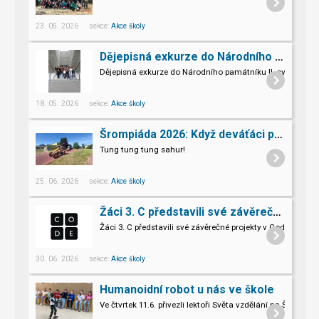
23. 05. 2026 sekce:
Akce školy
Dějepisná exkurze do Národního památníku II. sv. války v Hrabyni
Dějepisná exkurze do Národního památníku II. světové vál
18. 05. 2026 sekce:
Akce školy
Šrompiáda 2026: Když deváťáci převzali velení
Tung tung tung sahur!
25. 06. 2026 sekce:
Akce školy
Žáci 3. C představili své závěrečné projekty v Code.org
Žáci 3. C představili své závěrečné projekty v Code.org
30. 06. 2026 sekce:
Akce školy
Humanoidní robot u nás ve škole
Ve čtvrtek 11.6. přivezli lektoři Světa vzdělání na Šromo
Pro naše třeťáky a páťáky to byl opravdu nevšední zážitek.