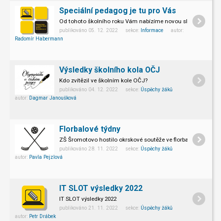
Speciální pedagog je tu pro Vás
Od tohoto školního roku Vám nabízíme novou službu.
publikováno 05. 12. 2022 sekce:
Informace
autor:
Radomír Habermann
Výsledky školního kola OČJ
Kdo zvítězil ve školním kole OČJ?
publikováno 04. 12. 2022 sekce:
Úspěchy žáků
autor:
Dagmar Janoušková
Florbalové týdny
ZŠ Šromotovo hostilo okrskové soutěže ve florbale!
publikováno 28. 11. 2022 sekce:
Úspěchy žáků
autor:
Pavla Pejzlová
IT SLOT výsledky 2022
IT SLOT výsledky 2022
publikováno 21. 11. 2022 sekce:
Úspěchy žáků
autor:
Petr Drábek