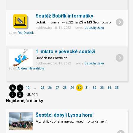
Soutěž Bobřík informatiky
Bobřík informatiky 2022 na ZŠ a MŠ Šromotovo
publikováno 18. 11. 2022 sekce:
Úspěchy žáků
autor:
Petr Drábek
1. místo v pěvecké soutěži
Úspěch na Slavících!
publikováno 14. 11. 2022 sekce:
Úspěchy žáků
autor:
Andrea Navrátilová
«
‹
10
..
25
26
27
28
29
31
32
33
34
35
30
›
»
30/44
Nejčtenější články
Šesťáci dobyli Lysou horu!
A zjistili, kdo tam navozil všechno to kamení.