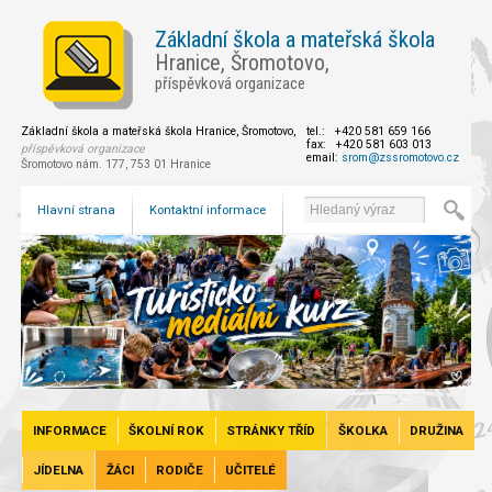
Základní škola a mateřská škola
Hranice, Šromotovo,
příspěvková organizace
Základní škola a mateřská škola Hranice, Šromotovo,
tel.: +420 581 659 166
fax: +420 581 603 013
příspěvková organizace
email:
srom@zssromotovo.cz
Šromotovo nám. 177, 753 01 Hranice
Hlavní strana
Kontaktní informace
INFORMACE
ŠKOLNÍ ROK
STRÁNKY TŘÍD
ŠKOLKA
DRUŽINA
JÍDELNA
ŽÁCI
RODIČE
UČITELÉ