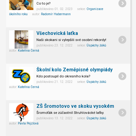
Co to je?
publikováno 01. 02. 2023 sekce:
Organizace
školního roku
autor:
Radomír Habermann
Všechovická laťka
Naši skokani si vylepšili své osobní rekordy!
publikováno 23. 12. 2022 sekce:
Úspěchy žáků
autor:
Kateřina Černá
Školní kolo Zeměpisné olympiády
Kdo postoupil do okresního kola?
publikováno 21. 12. 2022 sekce:
Úspěchy žáků
autor:
Kateřina Černá
ZŠ Šromotovo ve skoku vysokém
Šromoťák se zúčastnil Struhlovácké laťky.
publikováno 13. 12. 2022 sekce:
Úspěchy žáků
autor:
Pavla Pejzlová