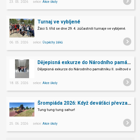
23. 05. 2026 sekce:
Akce školy
Turnaj ve vybíjené
Žáci 5. tříd se dne 29. 4. zúčastnili turnaje ve vybíjené.
06. 05. 2026 sekce:
Úspěchy žáků
Dějepisná exkurze do Národního památníku II. sv. války v Hrabyni
Dějepisná exkurze do Národního památníku II. světové války 
18. 05. 2026 sekce:
Akce školy
Šrompiáda 2026: Když deváťáci převzali velení
Tung tung tung sahur!
25. 06. 2026 sekce:
Akce školy