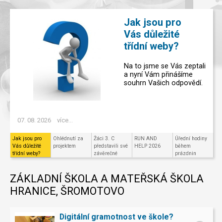
Jak jsou pro
Vás důležité
třídní weby?
Na to jsme se Vás zeptali
a nyní Vám přinášíme
souhrn Vašich odpovědí.
07. 08. 2026
více...
Jak jsou pro
Ohlédnutí za
Žáci 3. C
RUN AND
Úřední hodiny
Vás důležité
projektem
představili své
HELP 2026
během
třídní weby?
závěrečné
prázdnin
projekty v
Code.org
ZÁKLADNÍ ŠKOLA A MATEŘSKÁ ŠKOLA
HRANICE, ŠROMOTOVO
Digitální gramotnost ve škole?