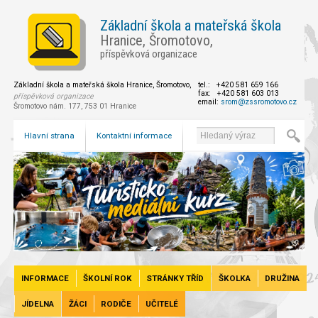
Základní škola a mateřská škola
Hranice, Šromotovo,
příspěvková organizace
Základní škola a mateřská škola Hranice, Šromotovo,
tel.: +420 581 659 166
fax: +420 581 603 013
příspěvková organizace
email:
srom@zssromotovo.cz
Šromotovo nám. 177, 753 01 Hranice
Hlavní strana
Kontaktní informace
INFORMACE
ŠKOLNÍ ROK
STRÁNKY TŘÍD
ŠKOLKA
DRUŽINA
JÍDELNA
ŽÁCI
RODIČE
UČITELÉ