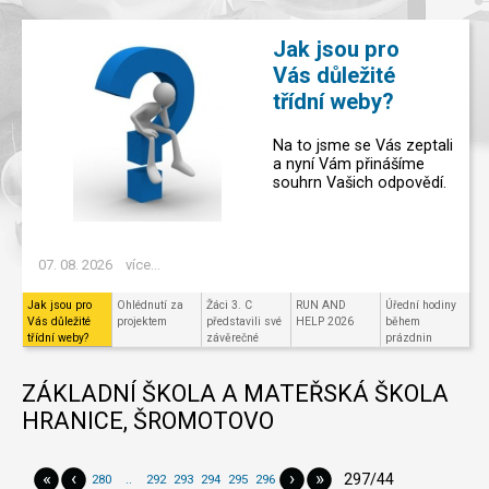
Jak jsou pro
Vás důležité
třídní weby?
Na to jsme se Vás zeptali
a nyní Vám přinášíme
souhrn Vašich odpovědí.
07. 08. 2026
více...
Jak jsou pro
Ohlédnutí za
Žáci 3. C
RUN AND
Úřední hodiny
Vás důležité
projektem
představili své
HELP 2026
během
třídní weby?
závěrečné
prázdnin
projekty v
Code.org
ZÁKLADNÍ ŠKOLA A MATEŘSKÁ ŠKOLA
HRANICE, ŠROMOTOVO
«
‹
›
»
297/44
280
..
292
293
294
295
296