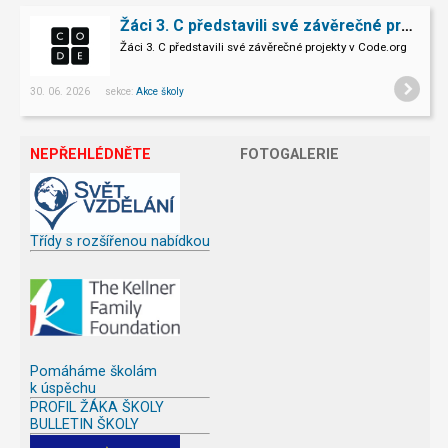
Žáci 3. C představili své závěrečné projekty v Code.org
Žáci 3. C představili své závěrečné projekty v Code.org
30. 06. 2026 sekce:
Akce školy
NEPŘEHLÉDNĚTE
FOTOGALERIE
Třídy s rozšířenou nabídkou
Pomáháme školám
k úspěchu
PROFIL ŽÁKA ŠKOLY
BULLETIN ŠKOLY