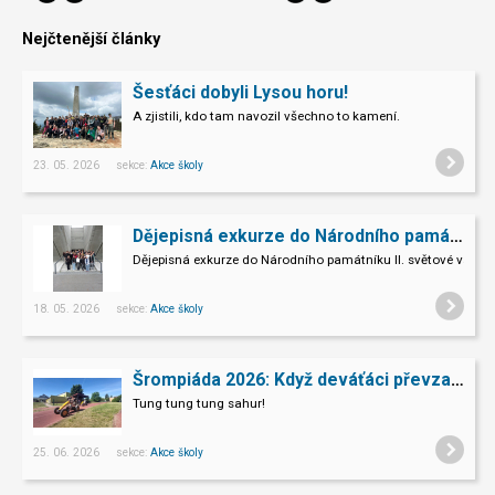
Nejčtenější články
Šesťáci dobyli Lysou horu!
A zjistili, kdo tam navozil všechno to kamení.
23. 05. 2026 sekce:
Akce školy
Dějepisná exkurze do Národního památníku II. sv. války v Hrabyni
Dějepisná exkurze do Národního památníku II. světové války 
18. 05. 2026 sekce:
Akce školy
Šrompiáda 2026: Když deváťáci převzali velení
Tung tung tung sahur!
25. 06. 2026 sekce:
Akce školy