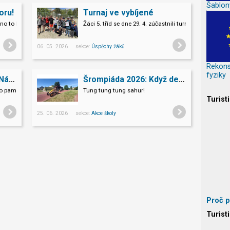
Šablon
oru!
Turnaj ve vybíjené
chno to kamení.
Žáci 5. tříd se dne 29. 4. zúčastnili turnaje ve vybíjené.
06. 05. 2026 sekce:
Úspěchy žáků
Rekons
fyziky
Dějepisná exkurze do Národního památníku II. sv. války v Hrabyni
Šrompiáda 2026: Když deváťáci převzali velení
 památníku II. světové války v Hrabyni
Tung tung tung sahur!
Turist
25. 06. 2026 sekce:
Akce školy
Proč p
Turist