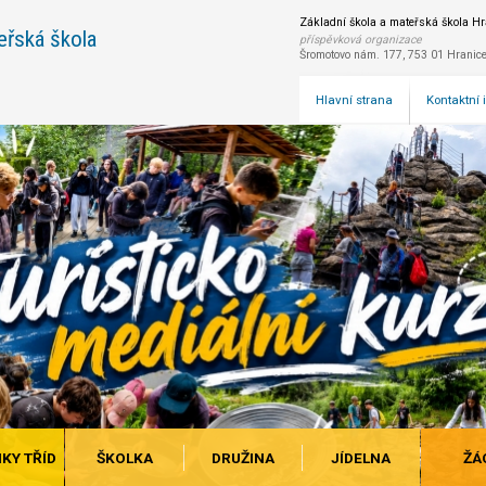
Základní škola a mateřská škola Hra
eřská škola
příspěvková organizace
Šromotovo nám. 177, 753 01 Hranic
Hlavní strana
Kontaktní
KY TŘÍD
ŠKOLKA
DRUŽINA
JÍDELNA
ŽÁ