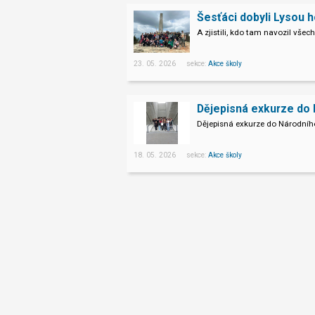
Šesťáci dobyli Lysou h
A zjistili, kdo tam navozil vše
23. 05. 2026 sekce:
Akce školy
Dějepisná exkurze do Národního
18. 05. 2026 sekce:
Akce školy