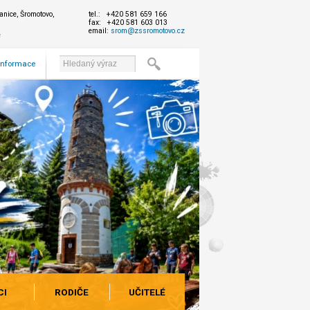
nice, Šromotovo,
tel.: +420 581 659 166
fax: +420 581 603 013
email:
srom@zssromotovo.cz
e
 informace
CI
RODIČE
UČITELÉ