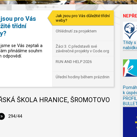
Jak jsou pro Vás důležité třídní
NEPŘ
 jsou pro Vás
weby?
žité třídní
Ohlédnutí za projektem
y?
Třídy s
 jsme se Vás zeptali a
Žáci 3. C představili své
nabídk
Vám přinášíme souhrn
závěrečné projekty v Code.org
h odpovědí.
RUN AND HELP 2026
Úřední hodiny během prázdnin
Pomáh
k úspě
ŘSKÁ ŠKOLA HRANICE, ŠROMOTOVO
PROFI
BULLE
»
294/44