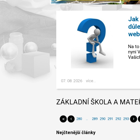
Jak
důle
web
Na to
nyní 
Vašic
07. 08. 2026
více...
ZÁKLADNÍ ŠKOLA A MATE
«
‹
›
280
..
289
290
291
292
293
Nejčtenější články