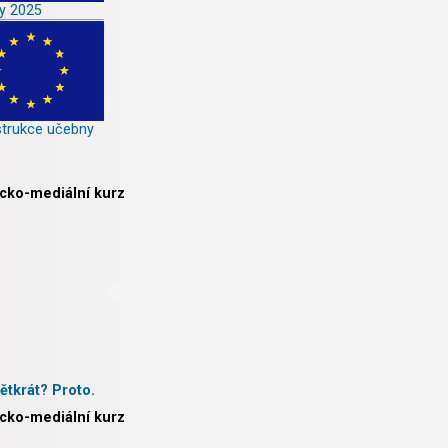
y 2025
trukce učebny
icko-mediální kurz
ětkrát? Proto.
icko-mediální kurz