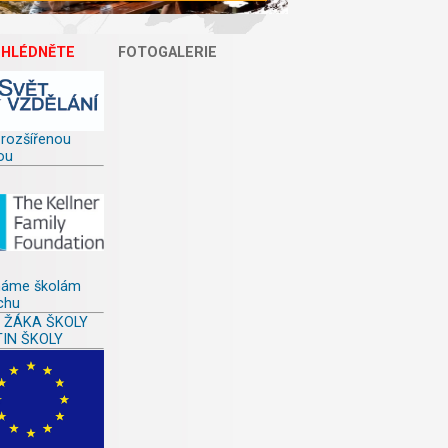
EHLÉDNĚTE
FOTOGALERIE
 rozšířenou
ou
áme školám
chu
L ŽÁKA ŠKOLY
TIN ŠKOLY