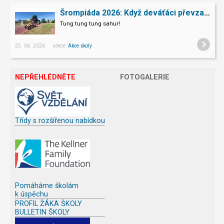
Šrompiáda 2026: Když deváťáci převzali velení
Tung tung tung sahur!
25. 06. 2026 sekce:
Akce školy
NEPŘEHLÉDNĚTE
FOTOGALERIE
Třídy s rozšířenou nabídkou
Pomáháme školám
k úspěchu
PROFIL ŽÁKA ŠKOLY
BULLETIN ŠKOLY