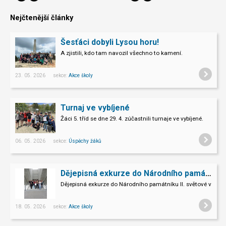
Nejčtenější články
Šesťáci dobyli Lysou horu!
A zjistili, kdo tam navozil všechno to kamení.
23. 05. 2026 sekce:
Akce školy
Turnaj ve vybíjené
Žáci 5. tříd se dne 29. 4. zúčastnili turnaje ve vybíjené.
06. 05. 2026 sekce:
Úspěchy žáků
Dějepisná exkurze do Národního památníku II. sv. války v Hrabyni
Dějepisná exkurze do Národního památníku II. světové války 
18. 05. 2026 sekce:
Akce školy