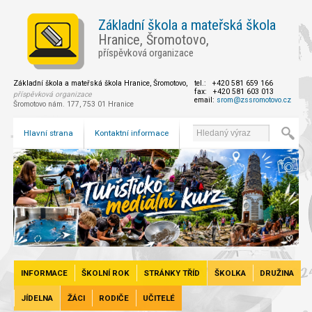
Základní škola a mateřská škola
Hranice, Šromotovo,
příspěvková organizace
Základní škola a mateřská škola Hranice, Šromotovo,
tel.: +420 581 659 166
fax: +420 581 603 013
příspěvková organizace
email:
srom@zssromotovo.cz
Šromotovo nám. 177, 753 01 Hranice
Hlavní strana
Kontaktní informace
INFORMACE
ŠKOLNÍ ROK
STRÁNKY TŘÍD
ŠKOLKA
DRUŽINA
JÍDELNA
ŽÁCI
RODIČE
UČITELÉ