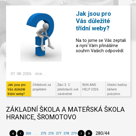
Jak jsou pro
Vás důležité
třídní weby?
Na to jsme se Vás zeptali
a nyní Vám přinášíme
souhrn Vašich odpovědí.
07. 08. 2026
více...
Jak jsou pro
Ohlédnutí za
Žáci 3. C
RUN AND
Úřední hodiny
Vás důležité
projektem
představili své
HELP 2026
během
třídní weby?
závěrečné
prázdnin
projekty v
Code.org
ZÁKLADNÍ ŠKOLA A MATEŘSKÁ ŠKOLA
HRANICE, ŠROMOTOVO
«
‹
›
»
280/44
260
..
275
276
277
278
279