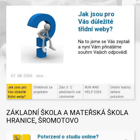
Jak jsou pro
Vás důležité
třídní weby?
Na to jsme se Vás zeptali
a nyní Vám přinášíme
souhrn Vašich odpovědí.
07. 08. 2026
více...
Jak jsou pro
Ohlédnutí za
Žáci 3. C
RUN AND
Úřední hodiny
Vás důležité
projektem
představili své
HELP 2026
během
třídní weby?
závěrečné
prázdnin
projekty v
Code.org
ZÁKLADNÍ ŠKOLA A MATEŘSKÁ ŠKOLA
HRANICE, ŠROMOTOVO
Potvrzení o studiu online?