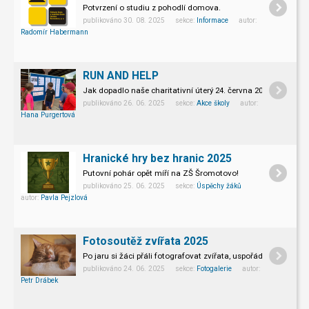
Potvrzení o studiu z pohodlí domova.
publikováno 30. 08. 2025 sekce:
Informace
autor:
Radomír Habermann
RUN AND HELP
Jak dopadlo naše charitativní úterý 24. června 2025?
publikováno 26. 06. 2025 sekce:
Akce školy
autor:
Hana Purgertová
Hranické hry bez hranic 2025
Putovní pohár opět míří na ZŠ Šromotovo!
publikováno 25. 06. 2025 sekce:
Úspěchy žáků
autor:
Pavla Pejzlová
Fotosoutěž zvířata 2025
Po jaru si žáci přáli fotografovat zvířata, uspořádali jsme te
publikováno 24. 06. 2025 sekce:
Fotogalerie
autor:
Petr Drábek