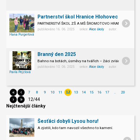
Partnerství škol Hranice Hlohovec
PARTNERSTVÍ ŠKOL ZŠ A MŠ ŠROMOTOVO HRANICE A ZŠ 
Letošním rokem jsme vstoupili do 3. desítky našeho partnerst
publikováno 16. 06. 2025 sekce:
Akce školy
autor:
Hana Purgertová
Branný den 2025
Bahno na botách, úsměvy na tvářích – žáci zvládli branný de
publikováno 10. 06. 2025 sekce:
Akce školy
autor:
Pavla Pejzlová
«
‹
7
8
9
10
11
13
14
15
16
17
..
20
12
›
»
12/44
Nejčtenější články
Šesťáci dobyli Lysou horu!
A zjistili, kdo tam navozil všechno to kamení.