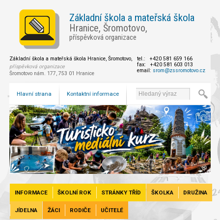
Základní škola a mateřská škola
Hranice, Šromotovo,
příspěvková organizace
Základní škola a mateřská škola Hranice, Šromotovo,
tel.: +420 581 659 166
fax: +420 581 603 013
příspěvková organizace
email:
srom@zssromotovo.cz
Šromotovo nám. 177, 753 01 Hranice
Hlavní strana
Kontaktní informace
INFORMACE
ŠKOLNÍ ROK
STRÁNKY TŘÍD
ŠKOLKA
DRUŽINA
JÍDELNA
ŽÁCI
RODIČE
UČITELÉ