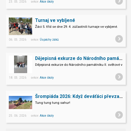
23. 05. 2026 sekce:
Akce školy
Turnaj ve vybíjené
Žáci 5. tříd se dne 29. 4. zúčastnili turnaje ve vybíjené.
06. 05. 2026 sekce:
Úspěchy žáků
Dějepisná exkurze do Národního památníku II. sv. války v Hrabyni
Dějepisná exkurze do Národního památníku II. světové války 
18. 05. 2026 sekce:
Akce školy
Šrompiáda 2026: Když deváťáci převzali velení
Tung tung tung sahur!
25. 06. 2026 sekce:
Akce školy