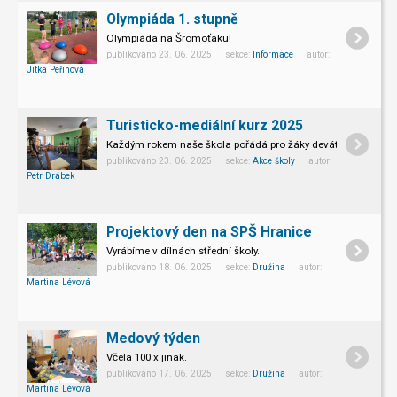
Olympiáda 1. stupně
Olympiáda na Šromoťáku!
publikováno 23. 06. 2025 sekce:
Informace
autor:
Jitka Peřinová
Turisticko-mediální kurz 2025
Každým rokem naše škola pořádá pro žáky devátých ročníků týd
publikováno 23. 06. 2025 sekce:
Akce školy
autor:
Petr Drábek
Projektový den na SPŠ Hranice
Vyrábíme v dílnách střední školy.
publikováno 18. 06. 2025 sekce:
Družina
autor:
Martina Lévová
Medový týden
Včela 100 x jinak.
publikováno 17. 06. 2025 sekce:
Družina
autor:
Martina Lévová