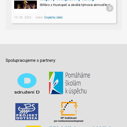
Stříbro z Hustopeč a skvělá týmová atmosféra!
14. 05. 2026 sekce:
Úspěchy žáků
Spolupracujeme s partnery: