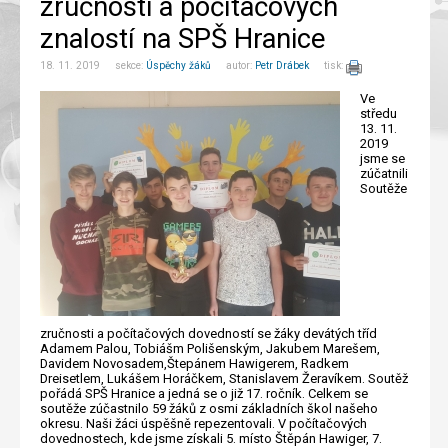
zručnosti a počítačových
znalostí na SPŠ Hranice
18. 11. 2019 sekce:
Úspěchy žáků
autor:
Petr Drábek
tisk:
Ve
středu
13. 11.
2019
jsme se
zúčatnili
Soutěže
zručnosti a počítačových dovedností se žáky devátých tříd
Adamem Palou, Tobiášm Polišenským, Jakubem Marešem,
Davidem Novosadem,Štepánem Hawigerem, Radkem
Dreisetlem, Lukášem Horáčkem, Stanislavem Žeravíkem. Soutěž
pořádá SPŠ Hranice a jedná se o již 17. ročník.
Celkem se
soutěže zúčastnilo 59 žáků z osmi základních škol našeho
okresu. Naši žáci úspěšně repezentovali. V počítačových
dovednostech, kde jsme získali 5. místo Štěpán Hawiger, 7.