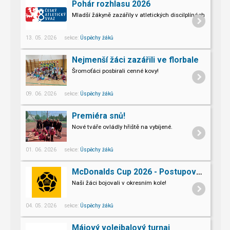
Pohár rozhlasu 2026
Mladší žákyně zazářily v atletických discilplínách.
13. 05. 2026 sekce:
Úspěchy žáků
Nejmenší žáci zazářili ve florbale
Šromoťáci posbirali cenné kovy!
09. 06. 2026 sekce:
Úspěchy žáků
Premiéra snů!
Nové tváře ovládly hřiště na vybíjené.
01. 06. 2026 sekce:
Úspěchy žáků
McDonalds Cup 2026 - Postupové kolo Přerov
Naši žáci bojovali v okresním kole!
04. 05. 2026 sekce:
Úspěchy žáků
Májový volejbalový turnaj