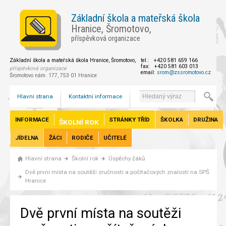
Základní škola a mateřská škola
Hranice, Šromotovo,
příspěvková organizace
Základní škola a mateřská škola Hranice, Šromotovo,
tel.: +420 581 659 166
fax: +420 581 603 013
příspěvková organizace
email:
srom@zssromotovo.cz
Šromotovo nám. 177, 753 01 Hranice
Hlavní strana
Kontaktní informace
INFORMACE
STRÁNKY TŘÍD
ŠKOLKA
DRUŽINA
ŠKOLNÍ ROK
JÍDELNA
ŽÁCI
RODIČE
UČITELÉ
Hlavní strana
Školní rok
Úspěchy žáků
Dvě první místa na soutěži zručnosti a počítačových znalostí na SPŠ
Hranice
Dvě první místa na soutěži