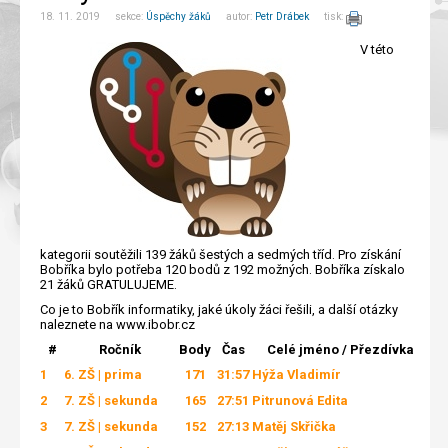
18. 11. 2019 sekce:
Úspěchy žáků
autor:
Petr Drábek
tisk:
V této
kategorii soutěžili 139 žáků šestých a sedmých tříd. Pro získání
Bobříka bylo potřeba 120 bodů z 192 možných. Bobříka získalo
21 žáků GRATULUJEME.
Co je to Bobřík informatiky, jaké úkoly žáci řešili, a další otázky
naleznete na www.ibobr.cz
#
Ročník
Body
Čas
Celé jméno / Přezdívka
1
6. ZŠ | prima
171
31:57
Hýža Vladimír
2
7. ZŠ | sekunda
165
27:51
Pitrunová Edita
3
7. ZŠ | sekunda
152
27:13
Matěj Skřička