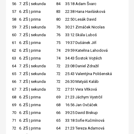
56
7. ZŠ | sekunda
84
35:18
Adam Švarc
57
6. ZŠ | prima
83
22:38
Hana Havlásková
58
6. ZŠ | prima
80
22:50
Lesák David
59
7. ZŠ | sekunda
76
30:21
Zimáček Nicolas
60
7. ZŠ | sekunda
76
33:12
Skála Luboš
61
6. ZŠ | prima
75
19:37
Dušánek Jiří
62
6. ZŠ | prima
74
29:59
Kateřina Lahodová
63
6. ZŠ | prima
74
34:43
Šostok Vojtěch
64
7. ZŠ | sekunda
72
23:08
Daniel Zdražil
65
7. ZŠ | sekunda
72
25:43
Valentýna Polišenská
66
7. ZŠ | sekunda
72
26:30
Matyáš Kaláb
67
7. ZŠ | sekunda
72
27:51
Vera Vítková
68
6. ZŠ | prima
69
21:23
Jáchym Vystrčil
69
6. ZŠ | prima
68
16:56
Jan Ovčáček
70
6. ZŠ | prima
66
39:25
David Biskup
71
6. ZŠ | prima
65
33:18
Sofie Kučmínová
72
6. ZŠ | prima
64
21:23
Tereza Adamová