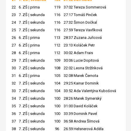
22
6. ZŠ | prima
119
37:02
Tereza Sommerová
23
7. ZŠ | sekunda
116
27:17
Tomáš Pinček
24
7. ZŠ | sekunda
116
27:32
Šimon Dočkal
25
7. ZŠ | sekunda
116
27:59
Tereza Vavříková
26
6. ZŠ | prima
113
28:37
Zuzana Juřicová
27
6. ZŠ | prima
112
23:13
Koláček Petr
28
6. ZŠ | prima
112
30:02
Adam Frais
29
7. ZŠ | sekunda
109
30:06
Lucie Dopitová
30
7. ZŠ | sekunda
108
22:02
Leona Stržínková
31
6. ZŠ | prima
105
32:08
Marek Černota
32
7. ZŠ | sekunda
104
29:25
Kainar Dominik
33
7. ZŠ | sekunda
104
33:52
Ada Valentýna Kubošová
34
7. ZŠ | sekunda
100
28:26
Marek Symerský
35
7. ZŠ | sekunda
100
31:00
David Koláček
36
7. ZŠ | sekunda
100
33:39
Dominik Pavel
37
7. ZŠ | sekunda
100
36:58
Andrea Šímová
38
7. ZŠ | sekunda
96
26:59
Helsnerová Adéla