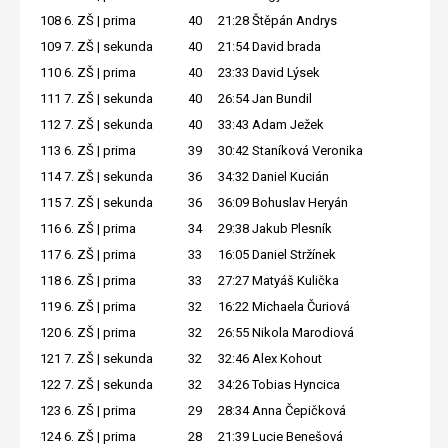
108
6. ZŠ | prima
40
21:28
Štěpán Andrys
109
7. ZŠ | sekunda
40
21:54
David brada
110
6. ZŠ | prima
40
23:33
David Lýsek
111
7. ZŠ | sekunda
40
26:54
Jan Bundil
112
7. ZŠ | sekunda
40
33:43
Adam Ježek
113
6. ZŠ | prima
39
30:42
Staníková Veronika
114
7. ZŠ | sekunda
36
34:32
Daniel Kucián
115
7. ZŠ | sekunda
36
36:09
Bohuslav Heryán
116
6. ZŠ | prima
34
29:38
Jakub Plesník
117
6. ZŠ | prima
33
16:05
Daniel Stržínek
118
6. ZŠ | prima
33
27:27
Matyáš Kulička
119
6. ZŠ | prima
32
16:22
Michaela Čuriová
120
6. ZŠ | prima
32
26:55
Nikola Marodiová
121
7. ZŠ | sekunda
32
32:46
Alex Kohout
122
7. ZŠ | sekunda
32
34:26
Tobias Hyncica
123
6. ZŠ | prima
29
28:34
Anna Čepičková
124
6. ZŠ | prima
28
21:39
Lucie Benešová