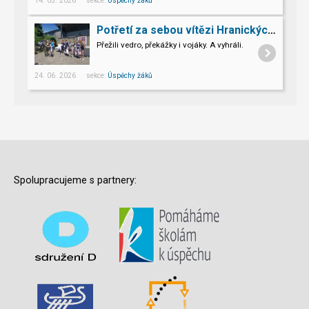
14. 05. 2026 sekce:
Úspěchy žáků
Potřetí za sebou vítězi Hranických her bez hranic
Přežili vedro, překážky i vojáky. A vyhráli.
24. 06. 2026 sekce:
Úspěchy žáků
Spolupracujeme s partnery: