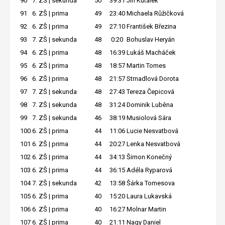
90
7. ZŠ | sekunda
50
39:31
Jiří Kutálek
91
6. ZŠ | prima
49
23:40
Michaela Růžičková
92
6. ZŠ | prima
49
27:10
František Březina
93
7. ZŠ | sekunda
48
0:20
Bohuslav Heryán
94
6. ZŠ | prima
48
16:39
Lukáš Macháček
95
6. ZŠ | prima
48
18:57
Martin Tomes
96
6. ZŠ | prima
48
21:57
Strnadlová Dorota
97
7. ZŠ | sekunda
48
27:43
Tereza Čepicová
98
7. ZŠ | sekunda
48
31:24
Dominik Luběna
99
7. ZŠ | sekunda
46
38:19
Musiolová Sára
100
6. ZŠ | prima
44
11:06
Lucie Nesvatbová
101
6. ZŠ | prima
44
20:27
Lenka Nesvatbová
102
6. ZŠ | prima
44
34:13
Šimon Konečný
103
6. ZŠ | prima
44
36:15
Adéla Ryparová
104
7. ZŠ | sekunda
42
13:58
Šárka Tomesova
105
6. ZŠ | prima
40
15:20
Laura Lukavská
106
6. ZŠ | prima
40
16:27
Molnar Martin
107
6. ZŠ | prima
40
21:11
Nagy Daniel