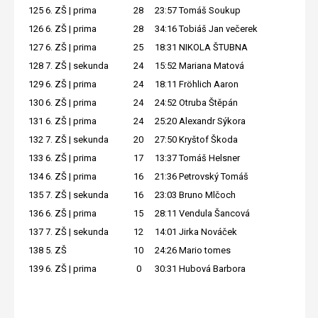
125
6. ZŠ | prima
28
23:57
Tomáš Soukup
126
6. ZŠ | prima
28
34:16
Tobiáš Jan večerek
127
6. ZŠ | prima
25
18:31
NIKOLA ŠTUBNA
128
7. ZŠ | sekunda
24
15:52
Mariana Matová
129
6. ZŠ | prima
24
18:11
Fröhlich Aaron
130
6. ZŠ | prima
24
24:52
Otruba Štěpán
131
6. ZŠ | prima
24
25:20
Alexandr Sýkora
132
7. ZŠ | sekunda
20
27:50
Kryštof Škoda
133
6. ZŠ | prima
17
13:37
Tomáš Helsner
134
6. ZŠ | prima
16
21:36
Petrovský Tomáš
135
7. ZŠ | sekunda
16
23:03
Bruno Mlčoch
136
6. ZŠ | prima
15
28:11
Vendula Šancová
137
7. ZŠ | sekunda
12
14:01
Jirka Nováček
138
5. ZŠ
10
24:26
Mario tomes
139
6. ZŠ | prima
0
30:31
Hubová Barbora