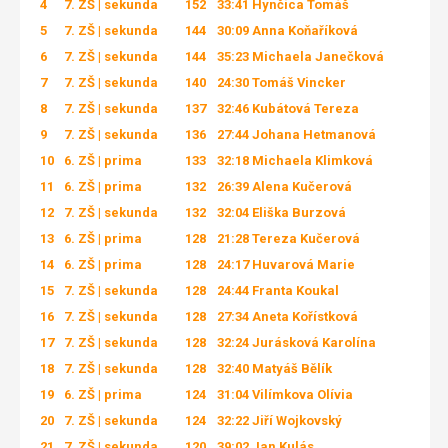
4
7. ZŠ | sekunda
152
33:41
Hynčica Tomáš
5
7. ZŠ | sekunda
144
30:09
Anna Koňaříková
6
7. ZŠ | sekunda
144
35:23
Michaela Janečková
7
7. ZŠ | sekunda
140
24:30
Tomáš Vincker
8
7. ZŠ | sekunda
137
32:46
Kubátová Tereza
9
7. ZŠ | sekunda
136
27:44
Johana Hetmanová
10
6. ZŠ | prima
133
32:18
Michaela Klimková
11
6. ZŠ | prima
132
26:39
Alena Kučerová
12
7. ZŠ | sekunda
132
32:04
Eliška Burzová
13
6. ZŠ | prima
128
21:28
Tereza Kučerová
14
6. ZŠ | prima
128
24:17
Huvarová Marie
15
7. ZŠ | sekunda
128
24:44
Franta Koukal
16
7. ZŠ | sekunda
128
27:34
Aneta Kořístková
17
7. ZŠ | sekunda
128
32:24
Jurásková Karolína
18
7. ZŠ | sekunda
128
32:40
Matyáš Bělík
19
6. ZŠ | prima
124
31:04
Vilímkova Olívia
20
7. ZŠ | sekunda
124
32:22
Jiří Wojkovský
21
7. ZŠ | sekunda
120
39:02
Jan Kulás