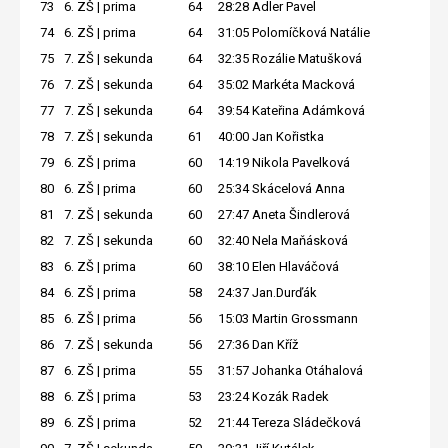
73
6. ZŠ | prima
64
28:28
Adler Pavel
74
6. ZŠ | prima
64
31:05
Polomíčková Natálie
75
7. ZŠ | sekunda
64
32:35
Rozálie Matušková
76
7. ZŠ | sekunda
64
35:02
Markéta Macková
77
7. ZŠ | sekunda
64
39:54
Kateřina Adámková
78
7. ZŠ | sekunda
61
40:00
Jan Kořistka
79
6. ZŠ | prima
60
14:19
Nikola Pavelková
80
6. ZŠ | prima
60
25:34
Skácelová Anna
81
7. ZŠ | sekunda
60
27:47
Aneta Šindlerová
82
7. ZŠ | sekunda
60
32:40
Nela Maňásková
83
6. ZŠ | prima
60
38:10
Elen Hlaváčová
84
6. ZŠ | prima
58
24:37
Jan.Durďák
85
6. ZŠ | prima
56
15:03
Martin Grossmann
86
7. ZŠ | sekunda
56
27:36
Dan Kříž
87
6. ZŠ | prima
55
31:57
Johanka Otáhalová
88
6. ZŠ | prima
53
23:24
Kozák Radek
89
6. ZŠ | prima
52
21:44
Tereza Sládečková