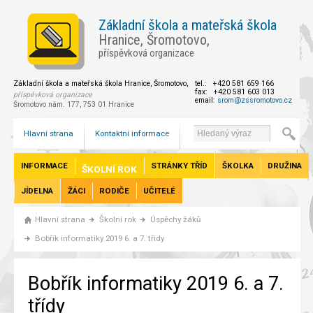
Základní škola a mateřská škola
Hranice, Šromotovo,
příspěvková organizace
Základní škola a mateřská škola Hranice, Šromotovo,
tel.: +420 581 659 166
fax: +420 581 603 013
příspěvková organizace
email:
srom@zssromotovo.cz
Šromotovo nám. 177, 753 01 Hranice
Hlavní strana
Kontaktní informace
INFORMACE
STRÁNKY TŘÍD
ŠKOLKA
DRUŽINA
ŠKOLNÍ ROK
JÍDELNA
ŽÁCI
RODIČE
UČITELÉ
Hlavní strana
Školní rok
Úspěchy žáků
Bobřík informatiky 2019 6. a 7. třídy
Bobřík informatiky 2019 6. a 7.
třídy