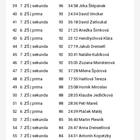
39
7. ZŠ | sekunda
96
34:58
Jirka Štěpánek
40
6. ZŠ | prima
93
24:34
David Vincker
41
7. ZŠ | sekunda
93
36:18
David Zatloukal
42
6. ZŠ | prima
92
21:25
Anežka Šimková
43
6. ZŠ | prima
92
23:12
Hendrychová Klára
44
7. ZŠ | sekunda
92
27:19
Jakub Dreiseitl
45
7. ZŠ | sekunda
92
30:41
Natálie Kubíková
46
7. ZŠ | sekunda
92
35:03
Zuzana Münsterová
47
7. ZŠ | sekunda
92
37:28
Milena Špůrová
48
6. ZŠ | prima
88
17:55
Haitlová Tereza
49
6. ZŠ | prima
88
25:08
Hornik Miroslav
50
7. ZŠ | sekunda
88
28:35
Klaudie Jedličková
51
6. ZŠ | prima
88
28:36
Petr Mareš
52
6. ZŠ | prima
86
24:39
Ptáček Matěj
53
7. ZŠ | sekunda
85
36:40
Martin Plesník
54
7. ZŠ | sekunda
84
26:47
Anna Dreiseitlová
55
7. ZŠ | sekunda
84
34:31
Antonín Kopetzky