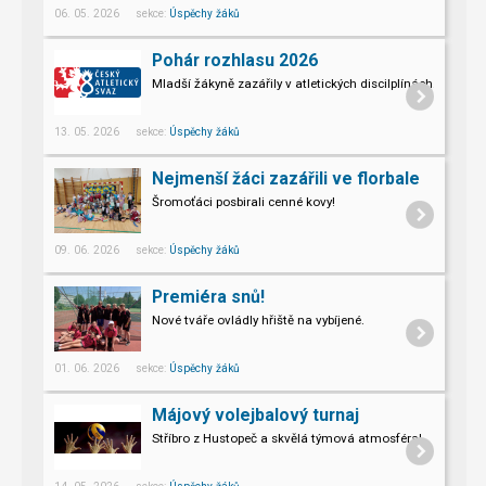
06. 05. 2026 sekce:
Úspěchy žáků
Pohár rozhlasu 2026
Mladší žákyně zazářily v atletických discilplínách.
13. 05. 2026 sekce:
Úspěchy žáků
Nejmenší žáci zazářili ve florbale
Šromoťáci posbirali cenné kovy!
09. 06. 2026 sekce:
Úspěchy žáků
Premiéra snů!
Nové tváře ovládly hřiště na vybíjené.
01. 06. 2026 sekce:
Úspěchy žáků
Májový volejbalový turnaj
Stříbro z Hustopeč a skvělá týmová atmosféra!